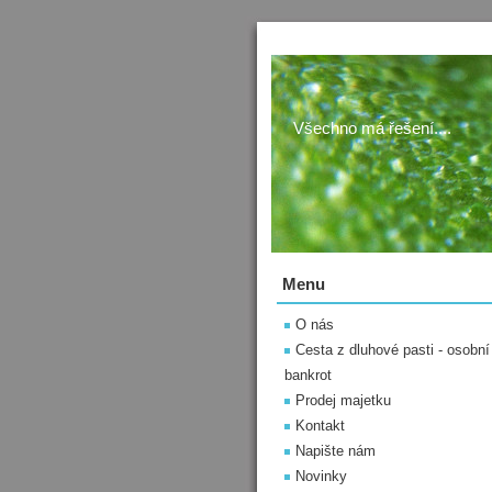
Všechno má řešení....
Menu
O nás
Cesta z dluhové pasti - osobní
bankrot
Prodej majetku
Kontakt
Napište nám
Novinky