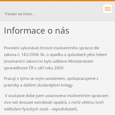
Všechno má řešení....
Informace o nás
Povolení vykonávat činnost insolvenčního správce dle
zákona č. 182/2006 Sb. o úpadku a způsobech jeho řešení
(insolvenční zákon) mi bylo uděleno Ministerstvem
spravedlnosti ČR v září roku 2009.
Pracuji v týmu se svým asistentem, spolupracujeme s
právníky a dalšími zkušenějšími kolegy.
V současné době jsem ustanovena insolvenčním správcem
více než dvouset osmdesáti úpadců, z nichž většinu tvoří
oddlužení fyzických osob - nepodnikatelů.