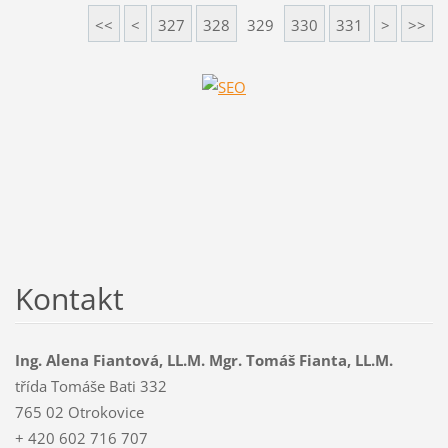
<<
<
327
328
329
330
331
>
>>
Kontakt
Ing. Alena Fiantová, LL.M. Mgr. Tomáš Fianta, LL.M.
třída Tomáše Bati 332
765 02 Otrokovice
+ 420 602 716 707