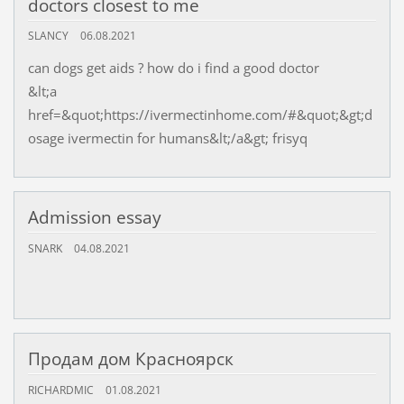
doctors closest to me
SLANCY
06.08.2021
can dogs get aids ? how do i find a good doctor
&lt;a
href=&quot;https://ivermectinhome.com/#&quot;&gt;d
osage ivermectin for humans&lt;/a&gt; frisyq
Admission essay
SNARK
04.08.2021
Продам дом Красноярск
RICHARDMIC
01.08.2021