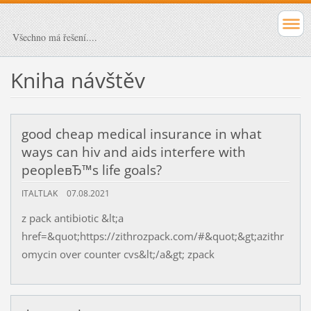
Všechno má řešení....
Kniha návštěv
good cheap medical insurance in what
ways can hiv and aids interfere with
peopleвЂ™s life goals?
ITALTLAK
07.08.2021
z pack antibiotic &lt;a
href=&quot;https://zithrozpack.com/#&quot;&gt;azithr
omycin over counter cvs&lt;/a&gt; zpack