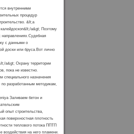
ется внутренними
вительных процедур
роительство. &lt;a
й калейдоскоп&lt;/a&gt; Поэтому
х направлениях.Cудебная
ку с данными о
ой доски или бруса.Вот лично
&lt;/a&gt; Охрану территории
в, пока не известно.
и специального назначения
 по разработанным методикам,
hdeniya Заливаем бетон и
вательским
й опыт строительства,
кая поверхностная плотность
отности теплового потока ППТП
ле воздействия на него пламени.