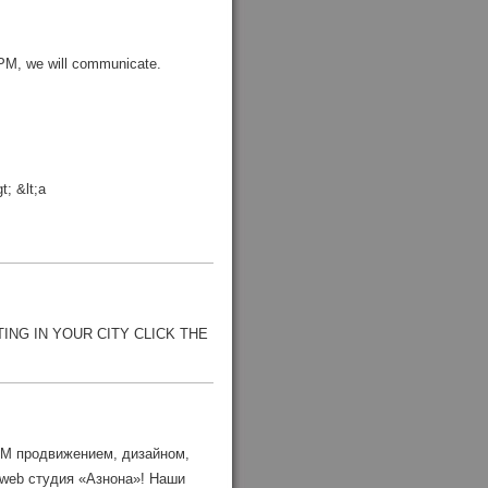
n PM, we will communicate.
t; &lt;a
NG IN YOUR CITY CLICK THE
MM продвижением, дизайном,
 web студия «Азнона»! Наши