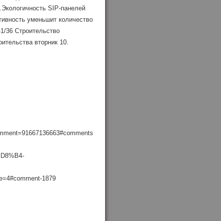
.Экологичность SIP-панелей
тивность уменьшит количество
141/36 Строительство
ительства вторник 10.
?comment=91667136663#comments
%D8%B4-
4#comment-1879