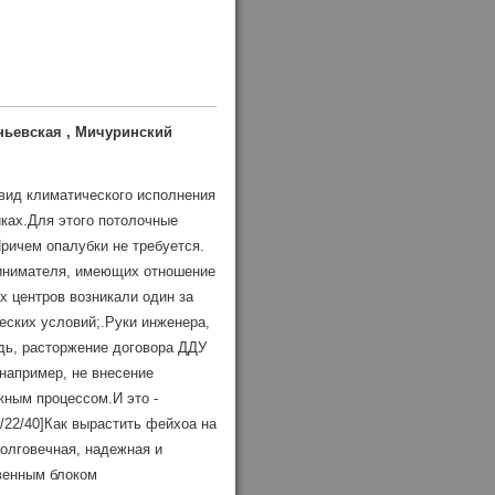
ньевская , Мичуринский
вид климатического исполнения
иках.Для этого потолочные
ричем опалубки не требуется.
едпринимателя, имеющих отношение
х центров возникали один за
еских условий;.Руки инженера,
дь, расторжение договора ДДУ
например, не внесение
жным процессом.И это -
ew/22/40]Как вырастить фейхоа на
долговечная, надежная и
твенным блоком