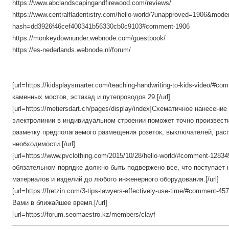
https://www.abclandscapingandfirewood.com/reviews/
https://www.centralfladentistry.com/hello-world/?unapproved=1906&moder
hash=dd3926f46cef400341b56330cb0c9103#comment-1906
https://monkeydownunder.webnode.com/guestbook/
https://es-nederlands.webnode.nl/forum/
[url=https://kidsplaysmarter.com/teaching-handwriting-to-kids-video/#c
каменных мостов, эстакад и путепроводов 29.[/url]
[url=https://metiersdart.ch/pages/display/index]Схематичное нанесени
электролинии в индивидуальном строении поможет точно произвести
разметку предполагаемого размещения розеток, выключателей, рас
необходимости.[/url]
[url=https://www.pvclothing.com/2015/10/28/hello-world/#comment-128
обязательном порядке должно быть подвержено все, что поступает н
материалов и изделий до любого инженерного оборудования.[/url]
[url=https://fretzin.com/3-tips-lawyers-effectively-use-time/#comment
Вами в ближайшее время.[/url]
[url=https://forum.seomaestro.kz/members/clayf