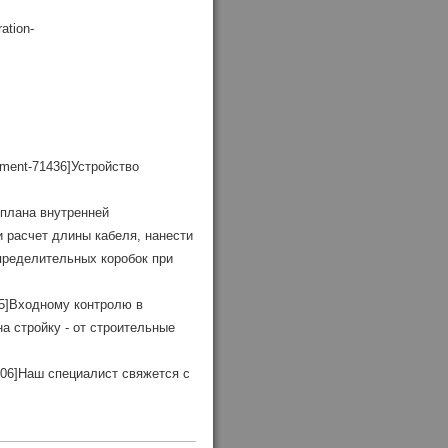
ation-
omment-71436]Устройство
е плана внутренней
 расчет длины кабеля, нанести
пределительных коробок при
345]Входному контролю в
а стройку - от строительные
-45706]Наш специалист свяжется с