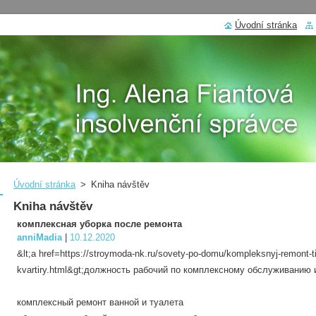
Úvodní stránka
Úvodní stránka
>
Kniha návštěv
Kniha návštěv
комплексная уборка после ремонта
anniMadia
|
10.12.2020
&lt;a href=https://stroymoda-nk.ru/sovety-po-domu/kompleksnyj-remont-t
kvartiry.html&gt;должность рабочий по комплексному обслуживанию и
комплексный ремонт ванной и туалета