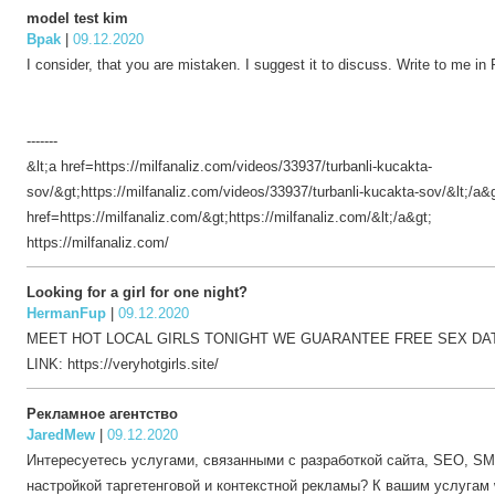
model test kim
Bpak
|
09.12.2020
I consider, that you are mistaken. I suggest it to discuss. Write to me i
-------
&lt;a href=https://milfanaliz.com/videos/33937/turbanli-kucakta-
sov/&gt;https://milfanaliz.com/videos/33937/turbanli-kucakta-sov/&lt;/a&g
href=https://milfanaliz.com/&gt;https://milfanaliz.com/&lt;/a&gt;
https://milfanaliz.com/
Looking for a girl for one night?
HermanFup
|
09.12.2020
MEET HOT LOCAL GIRLS TONIGHT WE GUARANTEE FREE SEX DATI
LINK: https://veryhotgirls.site/
Рекламное агентство
JaredMew
|
09.12.2020
Интересуетесь услугами, связанными с разработкой сайта, SEO, S
настройкой таргетенговой и контекстной рекламы? К вашим услугам