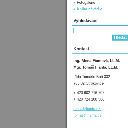
Fotogalerie
Kniha návštěv
Vyhledávání
Kontakt
Ing. Alena Fiantová, LL.M.
Mgr. Tomáš Fianta, LL.M.
třída Tomáše Bati 332
765 02 Otrokovice
+ 420 602 716 707
+ 420 724 188 566
alena@fianta.cz.
tomas@fianta.cz