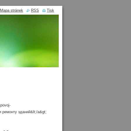
Mapa stránek
RSS
Tisk
ipovoj-
 ремонту зданий&lt;/a&gt;