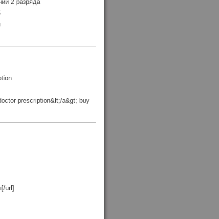
ний 2 разряда
5
й
ption
octor prescription&lt;/a&gt; buy
[/url]