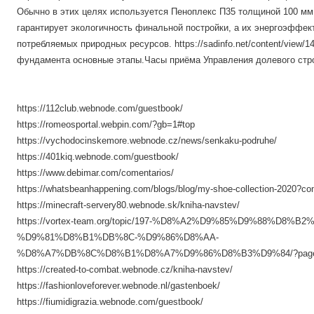
Обычно в этих целях используется Пеноплекс П35 толщиной 100 мм
гарантирует экологичность финальной постройки, а их энергоэффек
потребляемых природных ресурсов. https://sadinfo.net/content/view/
фундамента основные этапы.Часы приёма Управления долевого стро
https://112club.webnode.com/guestbook/
https://romeosportal.webpin.com/?gb=1#top
https://vychodocinskemore.webnode.cz/news/senkaku-podruhe/
https://401kiq.webnode.com/guestbook/
https://www.debimar.com/comentarios/
https://whatsbeanhappening.com/blogs/blog/my-shoe-collection-2020
https://minecraft-servery80.webnode.sk/kniha-navstev/
https://vortex-team.org/topic/197-%D8%A2%D9%85%D9%88%D8%B2
%D9%81%D8%B1%DB%8C-%D9%86%D8%AA-
%D8%A7%DB%8C%D8%B1%D8%A7%D9%86%D8%B3%D9%84/?page=
https://created-to-combat.webnode.cz/kniha-navstev/
https://fashionloveforever.webnode.nl/gastenboek/
https://fiumidigrazia.webnode.com/guestbook/