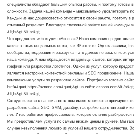
специалисты обладают большим опытом работы, и поэтому готовы в
сложности. Задача нашей команды – максимально удовлетворить по
Каждый из нас добросовестно относится к своей работе, поэтому в 
отменный результат. Благодаря слаженной работе нашей команды в
&lt;br&gt;&lt;br&gt;
Что предлагает web студия «Азнона»? Наша компания предоставляе
ключ» в таких социальных сетях, как ВКонтакте, Одноклассники, In
сообщества, модерация и раскрутка – это далеко не весь список усл
наша команда. К нам обращаются владельцы сайтов, которых интер
графики или разработка логотипов. Одной из услуг, которую предос
является настройка контекстной рекламы и SEO продвижение. Наша
комплексные услуги по разработке сайтов. Портфолио готовых сайто
href=&quot;https://aznona.com&quot;&gt;на сайте aznona.com&lt;/a&gt;
&lt;br&gt;&lt;br&gt;
Сотрудничество с нашим агентством имеет множество преимуществ
разработке сайта, SEO, SMM, дизайну, настройке таргетенговой и к
лет. У нас работают профессионалы, которые отлично разбираются в
Мы предоставляем услуги по самым низким ценам в рунете. Мы гара
случае невыполнения любого из условий нашего сотрудничества. В