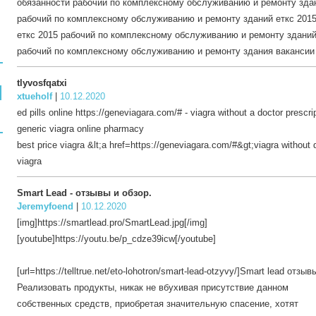
обязанности рабочий по комплексному обслуживанию и ремонту зда
рабочий по комплексному обслуживанию и ремонту зданий еткс 201
еткс 2015 рабочий по комплексному обслуживанию и ремонту здани
рабочий по комплексному обслуживанию и ремонту здания вакансии
tlyvosfqatxi
xtueholf
|
10.12.2020
ed pills online https://geneviagara.com/# - viagra without a doctor prescri
generic viagra online pharmacy
best price viagra &lt;a href=https://geneviagara.com/#&gt;viagra without d
viagra
Smart Lead - отзывы и обзор.
Jeremyfoend
|
10.12.2020
[img]https://smartlead.pro/SmartLead.jpg[/img]
[youtube]https://youtu.be/p_cdze39icw[/youtube]
[url=https://telltrue.net/eto-lohotron/smart-lead-otzyvy/]Smart lead отзывы
Реализовать продукты, никак не вбухивая присутствие данном
собственных средств, приобретая значительную спасение, хотят