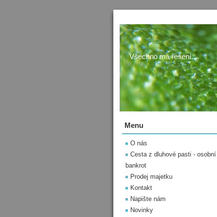
Všechno má řešení....
Menu
O nás
Cesta z dluhové pasti - osobní
bankrot
Prodej majetku
Kontakt
Napište nám
Novinky