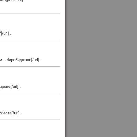
/url] .
 в биробиджане[/url] .
рове[/url] .
есте[/url] .