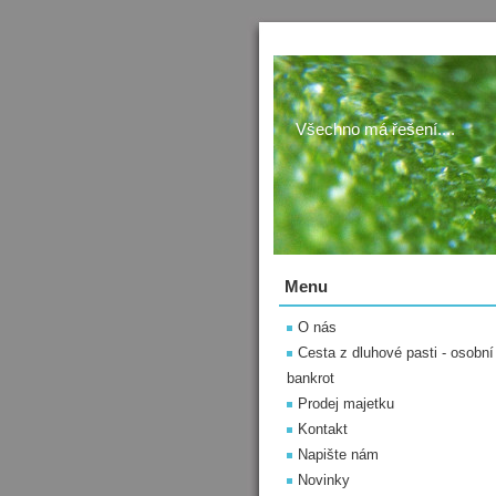
Všechno má řešení....
Menu
O nás
Cesta z dluhové pasti - osobní
bankrot
Prodej majetku
Kontakt
Napište nám
Novinky