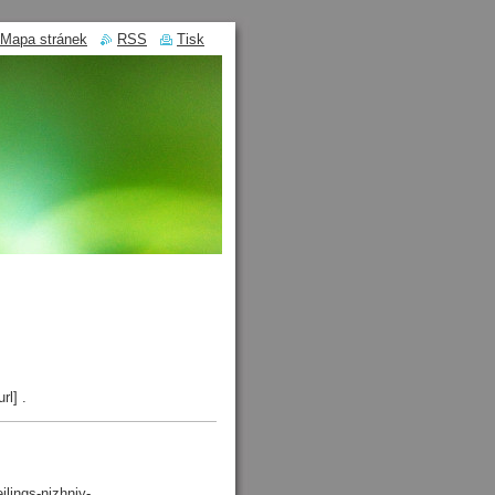
Mapa stránek
RSS
Tisk
l] .
lings-nizhniy-