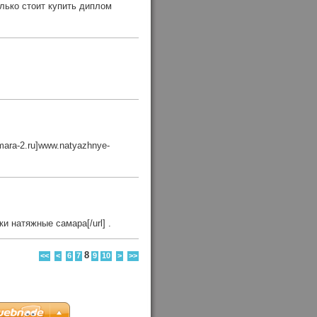
олько стоит купить диплом
mara-2.ru]www.natyazhnye-
ки натяжные самара[/url] .
8
<<
<
6
7
9
10
>
>>