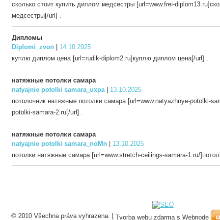
сколько стоит купить диплом медсестры [url=www.frei-diplom13.ru]ск
медсестры[/url] .
Дипломы
Diplomi_zvon
|
14.10.2025
куплю диплом цена [url=rudik-diplom2.ru]куплю диплом цена[/url] .
натяжные потолки самара
natyajnie potolki samara_uxpa
|
13.10.2025
потолочник натяжные потолки самара [url=www.natyazhnye-potolki-sa
potolki-samara-2.ru[/url] .
натяжные потолки самара
natyajnie potolki samara_noMn
|
13.10.2025
потолки натяжные самара [url=www.stretch-ceilings-samara-1.ru/]потол
© 2010 Všechna práva vyhrazena.
|
Tvorba webu zdarma s Webnode