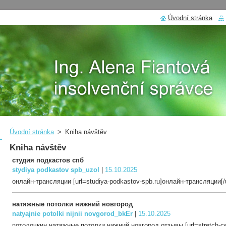
Úvodní stránka
Úvodní stránka
>
Kniha návštěv
Kniha návštěv
студия подкастов спб
stydiya podkastov spb_uzol
|
15.10.2025
онлайн-трансляции [url=studiya-podkastov-spb.ru]онлайн-трансляции[/ur
натяжные потолки нижний новгород
natyajnie potolki nijnii novgorod_bkEr
|
15.10.2025
потолочкин натяжные потолки нижний новгород отзывы [url=stretch-cei