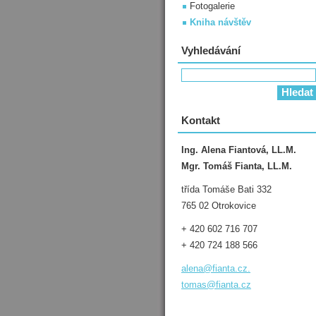
Fotogalerie
Kniha návštěv
Vyhledávání
Kontakt
Ing. Alena Fiantová, LL.M.
Mgr. Tomáš Fianta, LL.M.
třída Tomáše Bati 332
765 02 Otrokovice
+ 420 602 716 707
+ 420 724 188 566
alena@fianta.cz.
tomas@fianta.cz