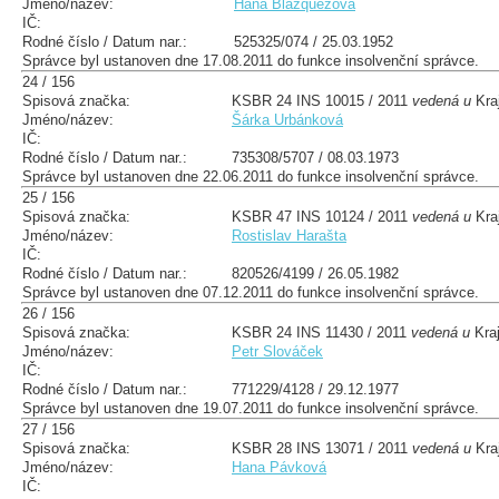
Jméno/název:
Hana Blázquezová
IČ:
Rodné číslo / Datum nar.:
525325/074 / 25.03.1952
Správce byl ustanoven dne 17.08.2011 do funkce insolvenční správce.
24 / 156
Spisová značka:
KSBR 24 INS 10015 / 2011
vedená u
Kra
Jméno/název:
Šárka Urbánková
IČ:
Rodné číslo / Datum nar.:
735308/5707 / 08.03.1973
Správce byl ustanoven dne 22.06.2011 do funkce insolvenční správce.
25 / 156
Spisová značka:
KSBR 47 INS 10124 / 2011
vedená u
Kra
Jméno/název:
Rostislav Harašta
IČ:
Rodné číslo / Datum nar.:
820526/4199 / 26.05.1982
Správce byl ustanoven dne 07.12.2011 do funkce insolvenční správce.
26 / 156
Spisová značka:
KSBR 24 INS 11430 / 2011
vedená u
Kraj
Jméno/název:
Petr Slováček
IČ:
Rodné číslo / Datum nar.:
771229/4128 / 29.12.1977
Správce byl ustanoven dne 19.07.2011 do funkce insolvenční správce.
27 / 156
Spisová značka:
KSBR 28 INS 13071 / 2011
vedená u
Kra
Jméno/název:
Hana Pávková
IČ: