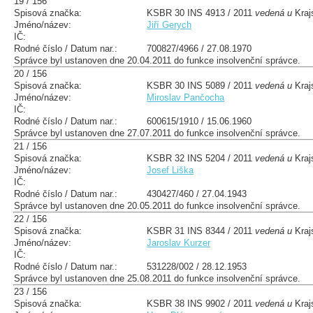
19 / 156
Spisová značka:
KSBR 30 INS 4913 / 2011
vedená u
Kraj
Jméno/název:
Jiří Gerych
IČ:
Rodné číslo / Datum nar.:
700827/4966 / 27.08.1970
Správce byl ustanoven dne 20.04.2011 do funkce insolvenční správce.
20 / 156
Spisová značka:
KSBR 30 INS 5089 / 2011
vedená u
Kraj
Jméno/název:
Miroslav Pančocha
IČ:
Rodné číslo / Datum nar.:
600615/1910 / 15.06.1960
Správce byl ustanoven dne 27.07.2011 do funkce insolvenční správce.
21 / 156
Spisová značka:
KSBR 32 INS 5204 / 2011
vedená u
Kraj
Jméno/název:
Josef Liška
IČ:
Rodné číslo / Datum nar.:
430427/460 / 27.04.1943
Správce byl ustanoven dne 20.05.2011 do funkce insolvenční správce.
22 / 156
Spisová značka:
KSBR 31 INS 8344 / 2011
vedená u
Kraj
Jméno/název:
Jaroslav Kurzer
IČ:
Rodné číslo / Datum nar.:
531228/002 / 28.12.1953
Správce byl ustanoven dne 25.08.2011 do funkce insolvenční správce.
23 / 156
Spisová značka:
KSBR 38 INS 9902 / 2011
vedená u
Kraj