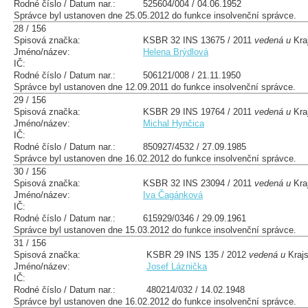
Rodné číslo / Datum nar.:
525604/004 / 04.06.1952
Správce byl ustanoven dne 25.05.2012 do funkce insolvenční správce.
28 / 156
Spisová značka:
KSBR 32 INS 13675 / 2011
vedená u
Kra
Jméno/název:
Helena Brýdlová
IČ:
Rodné číslo / Datum nar.:
506121/008 / 21.11.1950
Správce byl ustanoven dne 12.09.2011 do funkce insolvenční správce.
29 / 156
Spisová značka:
KSBR 29 INS 19764 / 2011
vedená u
Kra
Jméno/název:
Michal Hynčica
IČ:
Rodné číslo / Datum nar.:
850927/4532 / 27.09.1985
Správce byl ustanoven dne 16.02.2012 do funkce insolvenční správce.
30 / 156
Spisová značka:
KSBR 32 INS 23094 / 2011
vedená u
Kra
Jméno/název:
Iva Čagánková
IČ:
Rodné číslo / Datum nar.:
615929/0346 / 29.09.1961
Správce byl ustanoven dne 15.03.2012 do funkce insolvenční správce.
31 / 156
Spisová značka:
KSBR 29 INS 135 / 2012
vedená u
Krajs
Jméno/název:
Josef Láznička
IČ:
Rodné číslo / Datum nar.:
480214/032 / 14.02.1948
Správce byl ustanoven dne 16.02.2012 do funkce insolvenční správce.