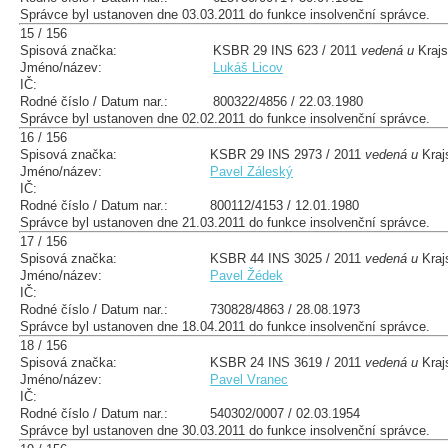
Správce byl ustanoven dne 03.03.2011 do funkce insolvenční správce.
15 / 156
Spisová značka:
KSBR 29 INS 623 / 2011
vedená u
Krajs
Jméno/název:
Lukáš Licov
IČ:
Rodné číslo / Datum nar.:
800322/4856 / 22.03.1980
Správce byl ustanoven dne 02.02.2011 do funkce insolvenční správce.
16 / 156
Spisová značka:
KSBR 29 INS 2973 / 2011
vedená u
Kraj
Jméno/název:
Pavel Záleský
IČ:
Rodné číslo / Datum nar.:
800112/4153 / 12.01.1980
Správce byl ustanoven dne 21.03.2011 do funkce insolvenční správce.
17 / 156
Spisová značka:
KSBR 44 INS 3025 / 2011
vedená u
Kraj
Jméno/název:
Pavel Žédek
IČ:
Rodné číslo / Datum nar.:
730828/4863 / 28.08.1973
Správce byl ustanoven dne 18.04.2011 do funkce insolvenční správce.
18 / 156
Spisová značka:
KSBR 24 INS 3619 / 2011
vedená u
Kraj
Jméno/název:
Pavel Vranec
IČ:
Rodné číslo / Datum nar.:
540302/0007 / 02.03.1954
Správce byl ustanoven dne 30.03.2011 do funkce insolvenční správce.