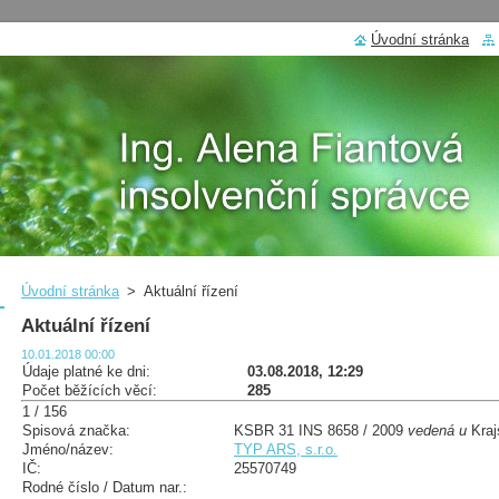
Úvodní stránka
Úvodní stránka
>
Aktuální řízení
Aktuální řízení
10.01.2018 00:00
Údaje platné ke dni:
03.08.2018, 12:29
Počet běžících věcí:
285
1 / 156
Spisová značka:
KSBR 31 INS 8658 / 2009
vedená u
Kraj
Jméno/název:
TYP ARS, s.r.o.
IČ:
25570749
Rodné číslo / Datum nar.: