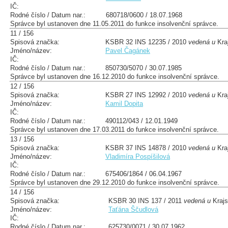
IČ:
Rodné číslo / Datum nar.:
680718/0600 / 18.07.1968
Správce byl ustanoven dne 11.05.2011 do funkce insolvenční správce.
11 / 156
Spisová značka:
KSBR 32 INS 12235 / 2010
vedená u
Kra
Jméno/název:
Pavel Čagánek
IČ:
Rodné číslo / Datum nar.:
850730/5070 / 30.07.1985
Správce byl ustanoven dne 16.12.2010 do funkce insolvenční správce.
12 / 156
Spisová značka:
KSBR 27 INS 12992 / 2010
vedená u
Kra
Jméno/název:
Kamil Dopita
IČ:
Rodné číslo / Datum nar.:
490112/043 / 12.01.1949
Správce byl ustanoven dne 17.03.2011 do funkce insolvenční správce.
13 / 156
Spisová značka:
KSBR 37 INS 14878 / 2010
vedená u
Kra
Jméno/název:
Vladimíra Pospíšilová
IČ:
Rodné číslo / Datum nar.:
675406/1864 / 06.04.1967
Správce byl ustanoven dne 29.12.2010 do funkce insolvenční správce.
14 / 156
Spisová značka:
KSBR 30 INS 137 / 2011
vedená u
Krajs
Jméno/název:
Taťána Ščudlová
IČ:
Rodné číslo / Datum nar.:
625730/0071 / 30.07.1962