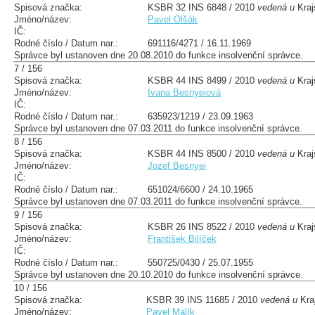
Spisová značka:
KSBR 32 INS 6848 / 2010
vedená u
Kraj
Jméno/název:
Pavel Olšák
IČ:
Rodné číslo / Datum nar.:
691116/4271 / 16.11.1969
Správce byl ustanoven dne 20.08.2010 do funkce insolvenční správce.
7 / 156
Spisová značka:
KSBR 44 INS 8499 / 2010
vedená u
Kraj
Jméno/název:
Ivana Besnyeiová
IČ:
Rodné číslo / Datum nar.:
635923/1219 / 23.09.1963
Správce byl ustanoven dne 07.03.2011 do funkce insolvenční správce.
8 / 156
Spisová značka:
KSBR 44 INS 8500 / 2010
vedená u
Kraj
Jméno/název:
Jozef Besnyei
IČ:
Rodné číslo / Datum nar.:
651024/6600 / 24.10.1965
Správce byl ustanoven dne 07.03.2011 do funkce insolvenční správce.
9 / 156
Spisová značka:
KSBR 26 INS 8522 / 2010
vedená u
Kraj
Jméno/název:
František Bilíček
IČ:
Rodné číslo / Datum nar.:
550725/0430 / 25.07.1955
Správce byl ustanoven dne 20.10.2010 do funkce insolvenční správce.
10 / 156
Spisová značka:
KSBR 39 INS 11685 / 2010
vedená u
Kra
Jméno/název:
Pavel Malík