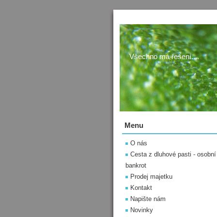
Všechno má řešení....
Menu
O nás
Cesta z dluhové pasti - osobní
bankrot
Prodej majetku
Kontakt
Napište nám
Novinky