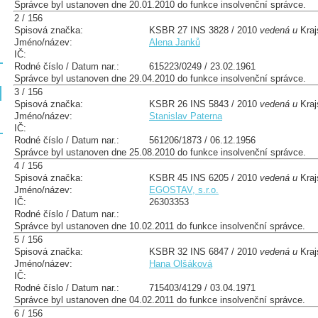
Správce byl ustanoven dne 20.01.2010 do funkce insolvenční správce.
2 / 156
Spisová značka:
KSBR 27 INS 3828 / 2010
vedená u
Kraj
Jméno/název:
Alena Janků
IČ:
Rodné číslo / Datum nar.:
615223/0249 / 23.02.1961
Správce byl ustanoven dne 29.04.2010 do funkce insolvenční správce.
3 / 156
Spisová značka:
KSBR 26 INS 5843 / 2010
vedená u
Kraj
Jméno/název:
Stanislav Paterna
IČ:
Rodné číslo / Datum nar.:
561206/1873 / 06.12.1956
Správce byl ustanoven dne 25.08.2010 do funkce insolvenční správce.
4 / 156
Spisová značka:
KSBR 45 INS 6205 / 2010
vedená u
Kraj
Jméno/název:
EGOSTAV, s.r.o.
IČ:
26303353
Rodné číslo / Datum nar.:
Správce byl ustanoven dne 10.02.2011 do funkce insolvenční správce.
5 / 156
Spisová značka:
KSBR 32 INS 6847 / 2010
vedená u
Kraj
Jméno/název:
Hana Olšáková
IČ:
Rodné číslo / Datum nar.:
715403/4129 / 03.04.1971
Správce byl ustanoven dne 04.02.2011 do funkce insolvenční správce.
6 / 156