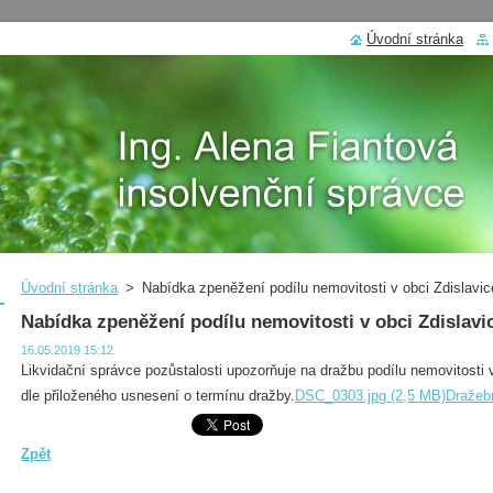
Úvodní stránka
Úvodní stránka
>
Nabídka zpeněžení podílu nemovitosti v obci Zdislavi
Nabídka zpeněžení podílu nemovitosti v obci Zdislavi
16.05.2019 15:12
Likvidační správce pozůstalosti upozorňuje na dražbu podílu nemovitosti 
dle přiloženého usnesení o termínu dražby.
DSC_0303.jpg (2,5 MB)
Dražebn
Zpět