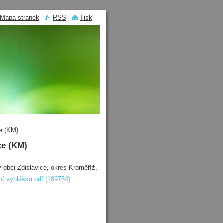
Mapa stránek
RSS
Tisk
ce (KM)
ce (KM)
v obci Zdislavice, okres Kroměříž,
í vyhláška.pdf (189754)