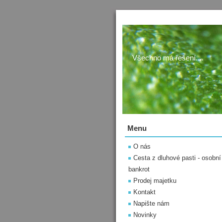
Všechno má řešení....
Menu
O nás
Cesta z dluhové pasti - osobní
bankrot
Prodej majetku
Kontakt
Napište nám
Novinky