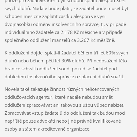
pouze pro žadatele, kteří byli schopni splatit alespoň 30%
svých dluhů. Nadále bude platit, že žadatel bude muset být
schopen měsíčně zaplatit částku alespoň ve výši
dvojnásobku odměny insolvenčního správce, tj. v případě
individuálního žadatele ca 2.178 Kč měsíčně a v případě
společného oddlužení manželů ca 3.267 Kč měsíčně.
K oddlužení dojde, splatí-li žadatel během tří let 60% svých
dluhů nebo během pěti let 30% dluhů. Při nedosažení této
hranice schválí oddlužení soud, pokud se žadatel pod
dohledem insolvenčního správce o splacení dluhů snažil.
Novela také zakazuje činnost různých nelicencovaných
oddlužovacích agentur, které nadále nebudou smět
oddlužení zpracovávat ani takovou službu vůbec nabízet.
Zpracovávat vstup žadatelů do oddlužení tak budou moci
napříště pouze advokáti nebo jiné právně kvalifikované
osoby a státem akreditované organizace.