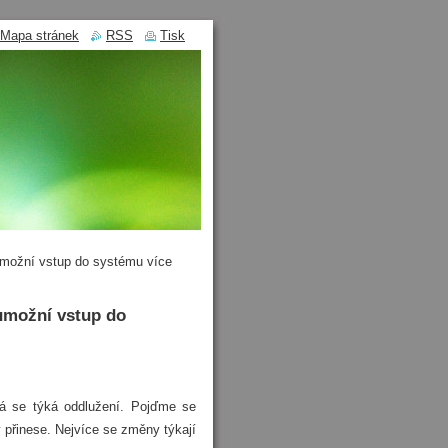
Mapa stránek
RSS
Tisk
umožní vstup do systému více
umožní vstup do
rá se týká oddlužení. Pojďme se
y přinese. Nejvíce se změny týkají