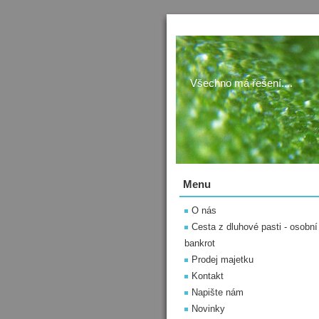
Všechno má řešení....
Menu
O nás
Cesta z dluhové pasti - osobní
bankrot
Prodej majetku
Kontakt
Napište nám
Novinky