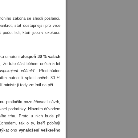
nčního zákona se shodli poslanci.
nkrot, stát dostupnější pro více
 počet lidí, kteří jsou v exekuci.
ínka umoření
alespoň 30 % vašich
í, že tuto část během oněch 5 let
spokojení věřitelů
“. Předchůdce
utím nutnosti splatit oněch 30 %
ministr ji tedy zmírnil na pět.
u protlačila pozměňovací návrh,
užovací podmínky. Hlavním důvodem
ního trhu. Proto u nich bude při
chodem, tak o ty, kteří pobírají
 týkat ono
vynaložení veškerého