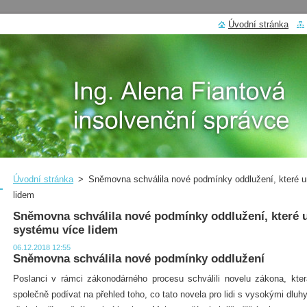
Úvodní stránka
Úvodní stránka
>
Sněmovna schválila nové podmínky oddlužení, které 
lidem
Sněmovna schválila nové podmínky oddlužení, které 
systému více lidem
06.12.2018 12:55
Sněmovna schválila nové podmínky oddlužení
Poslanci v rámci zákonodárného procesu schválili novelu zákona, kte
společně podívat na přehled toho, co tato novela pro lidi s vysokými dluh