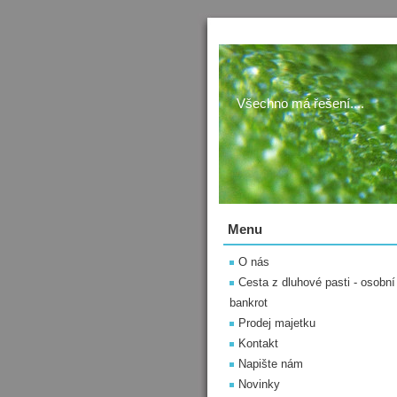
Všechno má řešení....
Menu
O nás
Cesta z dluhové pasti - osobní
bankrot
Prodej majetku
Kontakt
Napište nám
Novinky