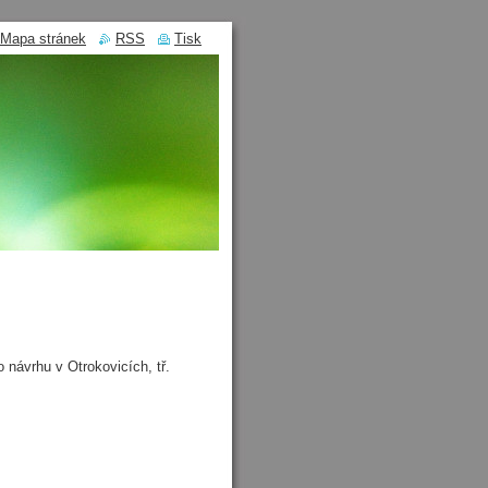
Mapa stránek
RSS
Tisk
návrhu v Otrokovicích, tř.