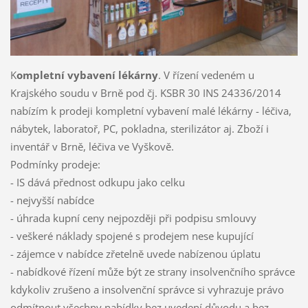
K
ompletní vybavení lékárny
. V řízení vedeném u
Krajského soudu v Brně pod čj. KSBR 30 INS 24336/2014
nabízím k prodeji kompletní vybavení malé lékárny - léčiva,
nábytek, laboratoř, PC, pokladna, sterilizátor aj. Zboží i
inventář v Brně, léčiva ve Vyškově.
Podmínky prodeje:
- IS dává přednost odkupu jako celku
- nejvyšší nabídce
- úhrada kupní ceny nejpozději při podpisu smlouvy
- veškeré náklady spojené s prodejem nese kupující
- zájemce v nabídce zřetelně uvede nabízenou úplatu
- nabídkové řízení může být ze strany insolvenčního správce
kdykoliv zrušeno a insolvenční správce si vyhrazuje právo
odmítnout všechny nabídky bez uvedení důvodu a bez