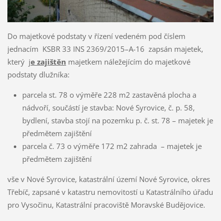
Do majetkové podstaty v řízení vedeném pod číslem
jednacím KSBR 33 INS 2369/2015–A-16 zapsán majetek,
který j
e zajištěn
majetkem náležejícím do majetkové
podstaty dlužníka:
parcela st. 78 o výměře 228 m2 zastavěná plocha a
nádvoří, součástí je stavba: Nové Syrovice, č. p. 58,
bydlení, stavba stojí na pozemku p. č. st. 78 – majetek je
předmětem zajištění
parcela č. 73 o výměře 172 m2 zahrada – majetek je
předmětem zajištění
vše v Nové Syrovice, katastrální území Nové Syrovice, okres
Třebíč, zapsané v katastru nemovitostí u Katastrálního úřadu
pro Vysočinu, Katastrální pracoviště Moravské Budějovice.